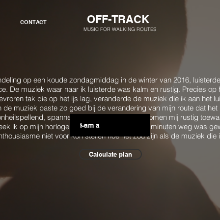
OFF-TRACK
CONTACT
MUSIC FOR WALKING ROUTES
ndeling op een koude zondagmiddag in de winter van 2016, luisterde
e. De muziek waar naar ik luisterde was kalm en rustig. Precies op 
roren tak die op het ijs lag, veranderde de muziek die ik aan het lui
 de muziek paste zo goed bij de verandering van mijn route dat het le
nheilspellend, spannend. Waar voorheen de bomen mij rustig toewaai
eek ik op mijn horloge en zag ik dat ik maar 10 minuten weg was ge
nthousiasme niet voor kon stellen hoe het zou zijn als de muziek die
Calculate plan