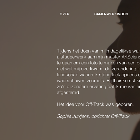
OVER
SAMENWERKINGEN
Tijdens het doen van mijn dagelijkse wa
afstudeerwerk aan mijn master ArtScienc
te gaan om een foto te maken van een bev
niet wat mij overkwam: de verandering in
landschap waarin ik stond leek opeens o
waarschuwen voor iets. Bij thuiskomst k
zo’n bijzondere ervaring dat ik me van e
afgestemd.
Het idee voor Off-Track was geboren.
Sophie Jurrjens, oprichter Off-Track