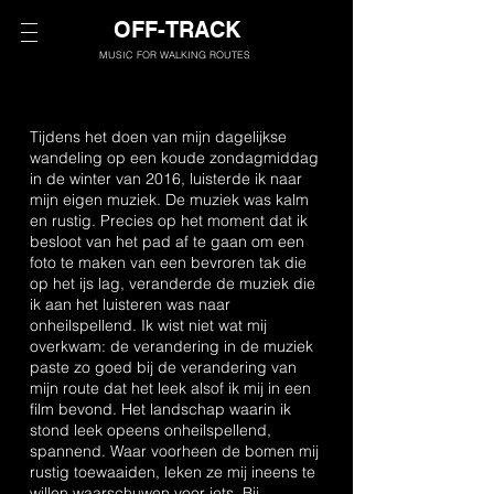
OFF-TRACK
MUSIC FOR WALKING ROUTES
Tijdens het doen van mijn dagelijkse
wandeling op een koude zondagmiddag
in de winter van 2016, luisterde ik naar
mijn eigen muziek. De muziek was kalm
en rustig. Precies op het moment dat ik
besloot van het pad af te gaan om een
foto te maken van een bevroren tak die
op het ijs lag, veranderde de muziek die
ik aan het luisteren was naar
onheilspellend. Ik wist niet wat mij
overkwam: de verandering in de muziek
paste zo goed bij de verandering van
mijn route dat het leek alsof ik mij in een
film bevond. Het landschap waarin ik
stond leek opeens onheilspellend,
spannend. Waar voorheen de bomen mij
rustig toewaaiden, leken ze mij ineens te
willen waarschuwen voor iets. Bij